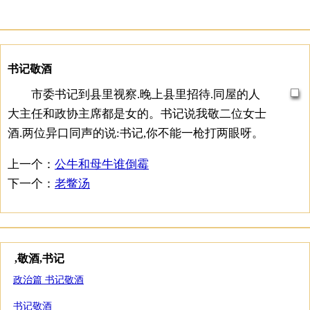
书记敬酒
市委书记到县里视察.晚上县里招待.同屋的人
大主任和政协主席都是女的。书记说我敬二位女士
酒.两位异口同声的说:书记,你不能一枪打两眼呀。
上一个：
公牛和母牛谁倒霉
下一个：
老鳖汤
,敬酒,书记
政治篇 书记敬酒
书记敬酒