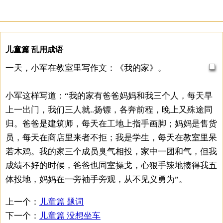
儿童篇 乱用成语
一天，小军在教室里写作文：《我的家》。
小军这样写道：“我的家有爸爸妈妈和我三个人，每天早
上一出门，我们三人就..扬镖，各奔前程，晚上又殊途同
归。爸爸是建筑师，每天在工地上指手画脚；妈妈是售货
员，每天在商店里来者不拒；我是学生，每天在教室里呆
若木鸡。我的家三个成员臭气相投，家中一团和气，但我
成绩不好的时候，爸爸也同室操戈，心狠手辣地揍得我五
体投地，妈妈在一旁袖手旁观，从不见义勇为”。
上一个：
儿童篇 题词
下一个：
儿童篇 没想坐车