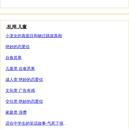
,乱用,儿童
小龙女的真面目和杨过跳崖真相
绝妙的恋爱信
自食其果
儿童类 自食恶果
成人类 绝妙的恋爱信
文化类 广告有感
交往类 绝妙的恋爱信
家庭类 浪费
适合中学生的笑话故事-气死了很多老师的中学生作文