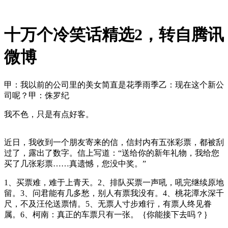
十万个冷笑话精选2，转自腾讯
微博
甲：我以前的公司里的美女简直是花季雨季乙：现在这个新公
司呢？甲：侏罗纪
我不色，只是有点好客。
近日，我收到一个朋友寄来的信，信封内有五张彩票，都被刮
过了，露出了数字。信上写道：“送给你的新年礼物，我给您
买了几张彩票……真遗憾，您没中奖。”
1、买票难，难于上青天。2、排队买票一声吼，吼完继续原地
留。3、问君能有几多愁，别人有票我没有。4、桃花潭水深千
尺，不及汪伦送票情。5、无票人寸步难行，有票人终见眷
属。6、柯南：真正的车票只有一张。｛你能接下去吗？｝