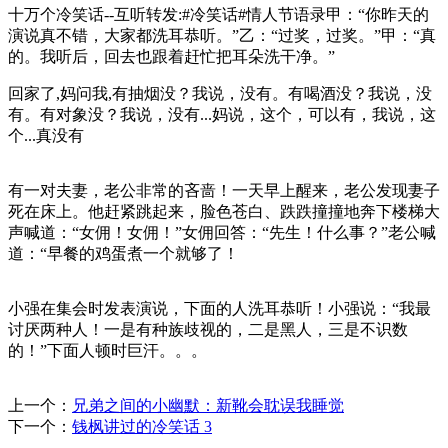
十万个冷笑话--互听转发:#冷笑话#情人节语录甲：“你昨天的
演说真不错，大家都洗耳恭听。”乙：“过奖，过奖。”甲：“真
的。我听后，回去也跟着赶忙把耳朵洗干净。”
回家了,妈问我,有抽烟没？我说，没有。有喝酒没？我说，没
有。有对象没？我说，没有...妈说，这个，可以有，我说，这
个...真没有
有一对夫妻，老公非常的吝啬！一天早上醒来，老公发现妻子
死在床上。他赶紧跳起来，脸色苍白、跌跌撞撞地奔下楼梯大
声喊道：“女佣！女佣！”女佣回答：“先生！什么事？”老公喊
道：“早餐的鸡蛋煮一个就够了！
小强在集会时发表演说，下面的人洗耳恭听！小强说：“我最
讨厌两种人！一是有种族歧视的，二是黑人，三是不识数
的！”下面人顿时巨汗。。。
上一个：
兄弟之间的小幽默：新靴会耽误我睡觉
下一个：
钱枫讲过的冷笑话 3