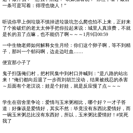
一条可是写着：得理也饶人！”
听说你早上倒垃圾不慎掉进垃圾坑怎么爬也怕不上来，正好来
了个捡破烂的老太太伸手把你拉起来说：城里人真浪费，不就
是长的丑了点嘛，也不能仍了啊～～～1月9日00:59
一中生物老师如何解释女生月经：你们这个卵子啊，等不到精
子，那叫一个郁闷啊，边走边吐血……
便宜那小子了
鬼子扫荡俺们村，把村民集中到村口并喊到：”是八路的站出
来！”俺们都向后退了一步而刘胡兰没动，结果被残忍的杀害
～后面有个老汉说：娃是个好娃，就是反应慢了点～～～
学生在宿舍里争论：爱情与玉米粥相比，哪个好？一才子答
道：好像该是爱情好，其实不然：毕竟没有东西比爱情好，而
一碗玉米粥总比没有东西好，所以，玉米粥比爱情好！#笑死
我了