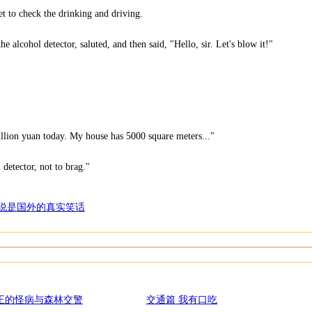
et to check the drinking and driving.
 alcohol detector, saluted, and then said, "Hello, sir. Let's blow it!"
lion yuan today. My house has 5000 square meters..."
detector, not to brag."
说是国外的真实笑话
王的怪病与森林交警
交通篇 我有口吃