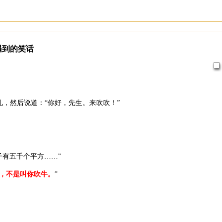
遇到的笑话
，然后说道：“你好，先生。来吹吹！”
子有五千个平方……”
，不是叫你吹牛。
”