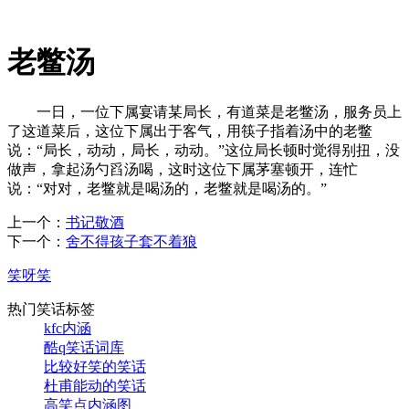
老鳖汤
一日，一位下属宴请某局长，有道菜是老鳖汤，服务员上
了这道菜后，这位下属出于客气，用筷子指着汤中的老鳖
说：“局长，动动，局长，动动。”这位局长顿时觉得别扭，没
做声，拿起汤勺舀汤喝，这时这位下属茅塞顿开，连忙
说：“对对，老鳖就是喝汤的，老鳖就是喝汤的。”
上一个：
书记敬酒
下一个：
舍不得孩子套不着狼
笑呀笑
热门笑话标签
kfc内涵
酷q笑话词库
比较好笑的笑话
杜甫能动的笑话
高笑点内涵图