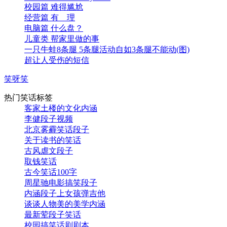
校园篇 难得尴尬
经营篇 有 理
电脑篇 什么盘？
儿童类 帮家里做的事
一只牛蛙8条腿 5条腿活动自如3条腿不能动(图)
超让人受伤的短信
笑呀笑
热门笑话标签
客家土楼的文化内涵
李健段子视频
北京雾霾笑话段子
关于读书的笑话
古风虐文段子
取钱笑话
古今笑话100字
周星驰电影搞笑段子
内涵段子上女孩弹吉他
谈谈人物美的美学内涵
最新荤段子笑话
校园搞笑话剧剧本