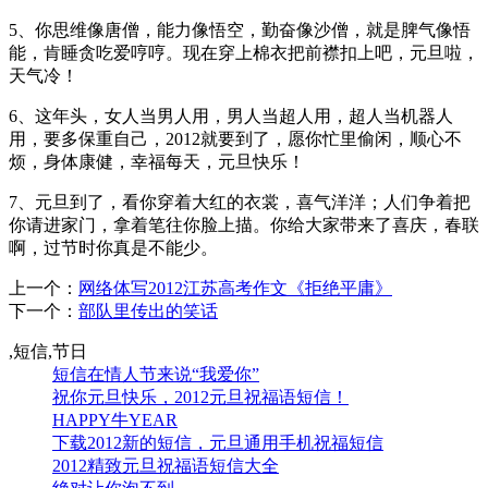
5、你思维像唐僧，能力像悟空，勤奋像沙僧，就是脾气像悟
能，肯睡贪吃爱哼哼。现在穿上棉衣把前襟扣上吧，元旦啦，
天气冷！
6、这年头，女人当男人用，男人当超人用，超人当机器人
用，要多保重自己，2012就要到了，愿你忙里偷闲，顺心不
烦，身体康健，幸福每天，元旦快乐！
7、元旦到了，看你穿着大红的衣裳，喜气洋洋；人们争着把
你请进家门，拿着笔往你脸上描。你给大家带来了喜庆，春联
啊，过节时你真是不能少。
上一个：
网络体写2012江苏高考作文《拒绝平庸》
下一个：
部队里传出的笑话
,短信,节日
短信在情人节来说“我爱你”
祝你元旦快乐，2012元旦祝福语短信！
HAPPY牛YEAR
下载2012新的短信，元旦通用手机祝福短信
2012精致元旦祝福语短信大全