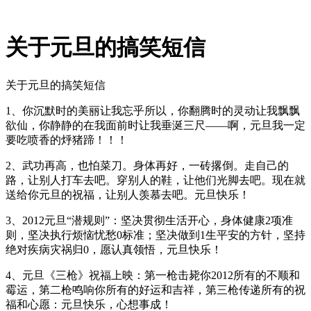
关于元旦的搞笑短信
关于元旦的搞笑短信
1、你沉默时的美丽让我忘乎所以，你翻腾时的灵动让我飘飘
欲仙，你静静的在我面前时让我垂涎三尺——啊，元旦我一定
要吃喷香的烀猪蹄！！！
2、武功再高，也怕菜刀。身体再好，一砖撂倒。走自己的
路，让别人打车去吧。穿别人的鞋，让他们光脚去吧。现在就
送给你元旦的祝福，让别人羡慕去吧。元旦快乐！
3、2012元旦“潜规则”：坚决贯彻生活开心，身体健康2项准
则，坚决执行烦恼忧愁0标准；坚决做到1生平安的方针，坚持
绝对疾病灾祸归0，愿认真领悟，元旦快乐！
4、元旦《三枪》祝福上映：第一枪击毙你2012所有的不顺和
霉运，第二枪鸣响你所有的好运和吉祥，第三枪传递所有的祝
福和心愿：元旦快乐，心想事成！