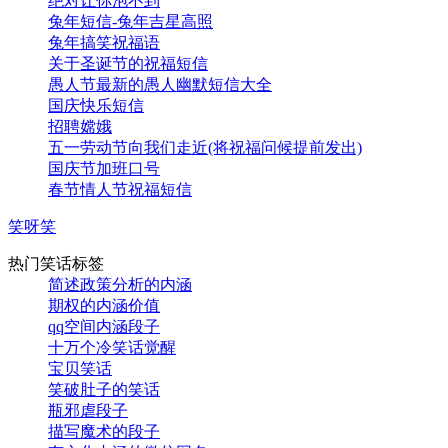
绝对让你泡不到
兔年短信-兔年吉星高照
兔年搞笑祝福语
关于圣诞节的祝福短信
愚人节最新的愚人幽默短信大全
国庆快乐短信
招聘嫦娥
五一劳动节向我们走近(将祝福问候提前发出)
国庆节加班口号
春节情人节祝福短信
笑呀笑
热门笑话标签
简述政策分析的内涵
期权的内涵价值
qq空间内涵段子
十万个冷笑话觉醒
宝贝笑话
笑破肚子的笑话
瓶邪虐段子
描写魔术的段子