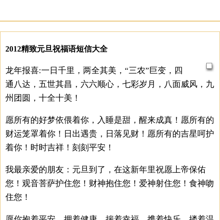
2012精致元旦祝福语短信大全
龙年报喜:一日千里，两全其美，“三农”巨变，四
通八达，五世其昌，六六顺心，七彩岁月，八面威风，九
州团圆，十全十美！
愿所有的好梦依偎着你，入睡是甜，醒来成真！愿所有的
财运笼罩着你！日出遇贵，日落见财！愿所有的吉星呵护
着你！时时吉祥！刻刻平安！
我最亲爱的朋友：元旦到了，在这新年里祝愿上帝保佑
您！观音菩萨护住您！财神抱住您！爱神射住您！食神吻
住您！
愿你抱着平安，拥着健康，揣着幸福，携着快乐，搂着温