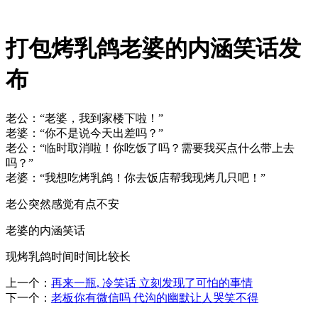
打包烤乳鸽老婆的内涵笑话发
布
老公：“老婆，我到家楼下啦！”
老婆：“你不是说今天出差吗？”
老公
：“临时取消啦！你吃饭了吗？需要我买点什么带上去
吗？”
老婆：“我想吃烤乳鸽！你去饭店帮我现烤几只吧！”
老公突然感觉有点不安
老婆的内涵笑话
现烤乳鸽时间时间比较长
上一个：
再来一瓶, 冷笑话 立刻发现了可怕的事情
下一个：
老板你有微信吗 代沟的幽默让人哭笑不得​