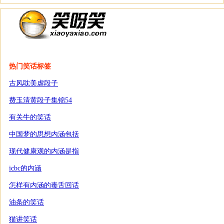
热门笑话标签
古风耽美虐段子
费玉清黄段子集锦54
有关牛的笑话
中国梦的思想内涵包括
现代健康观的内涵是指
icbc的内涵
怎样有内涵的毒舌回话
油条的笑话
猫讲笑话