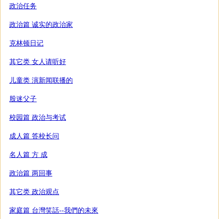
政治任务
政治篇 诚实的政治家
克林顿日记
其它类 女人请听好
儿童类 演新闻联播的
股迷父子
校园篇 政治与考试
成人篇 答校长问
名人篇 方 成
政治篇 两回事
其它类 政治观点
家庭篇 台灣笑話--我們的未來