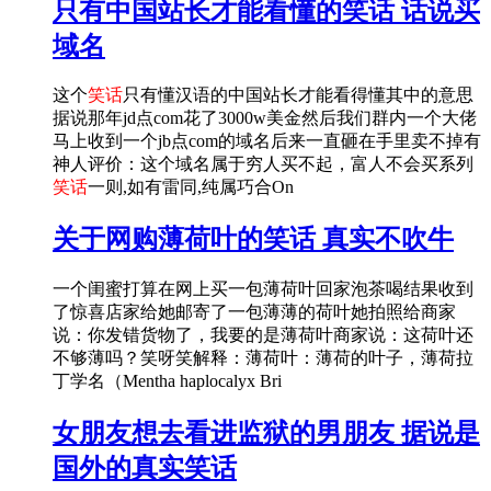
只有中国站长才能看懂的笑话 话说买
域名
这个
笑话
只有懂汉语的中国站长才能看得懂其中的意思
据说那年jd点com花了3000w美金然后我们群内一个大佬
马上收到一个jb点com的域名后来一直砸在手里卖不掉有
神人评价：这个域名属于穷人买不起，富人不会买系列
笑话
一则,如有雷同,纯属巧合On
关于网购薄荷叶的笑话 真实不吹牛
一个闺蜜打算在网上买一包薄荷叶回家泡茶喝结果收到
了惊喜店家给她邮寄了一包薄薄的荷叶她拍照给商家
说：你发错货物了，我要的是薄荷叶商家说：这荷叶还
不够薄吗？笑呀笑解释：薄荷叶：薄荷的叶子，薄荷拉
丁学名（Mentha haplocalyx Bri
女朋友想去看进监狱的男朋友 据说是
国外的真实笑话