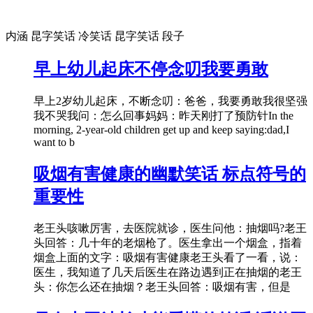
内涵 昆字笑话 冷笑话 昆字笑话 段子
早上幼儿起床不停念叨我要勇敢
早上2岁幼儿起床，不断念叨：爸爸，我要勇敢我很坚强
我不哭我问：怎么回事妈妈：昨天刚打了预防针In the
morning, 2-year-old children get up and keep saying:dad,I
want to b
吸烟有害健康的幽默笑话 标点符号的
重要性
老王头咳嗽厉害，去医院就诊，医生问他：抽烟吗?老王
头回答：几十年的老烟枪了。医生拿出一个烟盒，指着
烟盒上面的文字：吸烟有害健康老王头看了一看，说：
医生，我知道了几天后医生在路边遇到正在抽烟的老王
头：你怎么还在抽烟？老王头回答：吸烟有害，但是