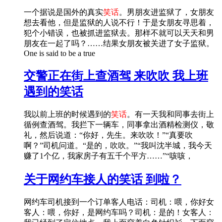
一个据说是国外的真实
笑话
。男朋友进监狱了，女朋友
想去看他，但是监狱的人说不行！于是女朋友寻思着，
犯个小错误，也被抓进监狱去。那样不就可以天天和男
朋友在一起了吗？……结果女朋友被关进了女子监狱。
One is said to be a true
交警正在街上查酒驾 来吹吹 我上班
遇到的笑话
我以前上班的时候遇到的
笑话
。有一天我和同事去街上
循例查酒驾。我拦下一辆车，同事拿出酒精检测仪，敬
礼，然后说道：“你好，先生。来吹吹！”“真要吹
啊？”司机问道。“是的，吹吹。”“我叫沈半城，我今天
赚了1个亿，我家房子有五千个平方……”“咳咳，
关于网约车接人的笑话 到啦？
网约车司机接到一个订单客人电话：司机：喂，你好女
客人：喂，你好，是网约车吗？司机：是的！女客人：