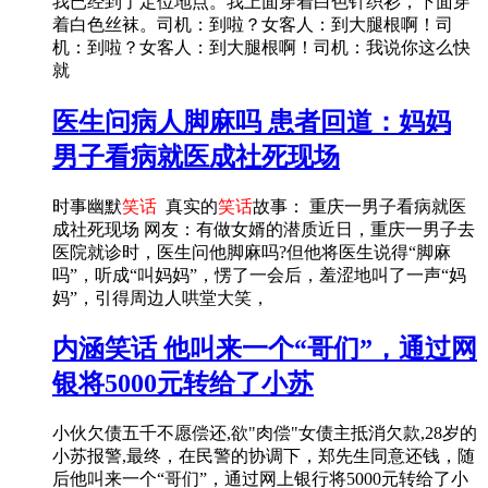
我已经到了定位地点。我上面穿着白色针织衫，下面穿
着白色丝袜。司机：到啦？女客人：到大腿根啊！司
机：到啦？女客人：到大腿根啊！司机：我说你这么快
就
医生问病人脚麻吗 患者回道：妈妈
男子看病就医成社死现场
时事幽默
笑话
真实的
笑话
故事： 重庆一男子看病就医
成社死现场 网友：有做女婿的潜质近日，重庆一男子去
医院就诊时，医生问他脚麻吗?但他将医生说得“脚麻
吗”，听成“叫妈妈”，愣了一会后，羞涩地叫了一声“妈
妈”，引得周边人哄堂大笑，
内涵笑话 他叫来一个“哥们”，通过网
银将5000元转给了小苏
小伙欠债五千不愿偿还,欲"肉偿"女债主抵消欠款,28岁的
小苏报警,最终，在民警的协调下，郑先生同意还钱，随
后他叫来一个“哥们”，通过网上银行将5000元转给了小