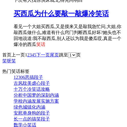
下次有人找你演床戏,记得先问明白
买西瓜为什么要敲一敲爆冷笑话
看见一个大姐买西瓜,又是摸来又是敲我急忙问,大姐,你
敲西瓜做什么,难道有什么窍门判断西瓜好坏?她头也不
回地说道:我不敲西瓜,别人还以为我是傻瓜哎,真是一个
爆冷的西瓜
笑话
首页
上一页
1
2
3
4
5
下一页
尾页
跳至
页
笑呀笑
热门笑话标签
12306恶搞段子
古风耽美虐心段子
十万个冷笑话攻略
分析中国梦的深刻内涵
学校内涵发展实施方案
绿色城镇化内涵
安慰单身狗的段子
长一点的搞笑段子
数学小笑话