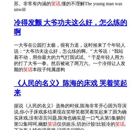
苏。非常有内涵的
笑话
,懂的不理解The young man was
unwill
冷得发颤 大爷功夫这么好，怎么练的
啊
一大爷在公园打太极，很有力道，这时候来了个年轻人
说：“大爷功夫这么好，怎么练的啊。” 大爷说：“我站
着不动，用你最大的力气打我试试。” 于是年轻人用力
的打了大爷一拳。然后被讹了两万六。一个冷得让人发
颤的
笑话
本段子纯属虚构
《人民的名义》陈海的床戏 哭着笑起
来
据说《人民的名义》选角的时候,陈海非常开心因为导演
说,你小子床戏多结果现在笑呀笑都哭着笑起来了因为确
实床戏,没有语言问题,陈海也确实是一口气从第5集躺到
第52集呵呵,幽默
笑话
仅供娱乐,切勿计较!比较冷的
笑话
,