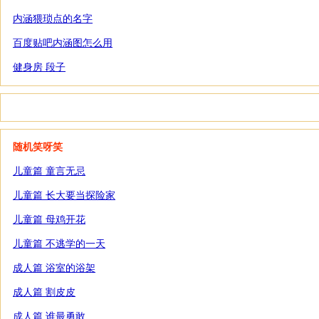
内涵猥琐点的名字
百度贴吧内涵图怎么用
健身房 段子
随机笑呀笑
儿童篇 童言无忌
儿童篇 长大要当探险家
儿童篇 母鸡开花
儿童篇 不逃学的一天
成人篇 浴室的浴架
成人篇 割皮皮
成人篇 谁最勇敢