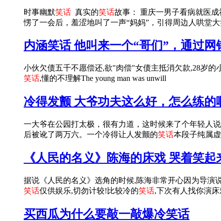
时事幽默
笑话
真实的
笑话
故事： 重庆一男子看病就医成
愣了一会后，羞涩地叫了一声“妈妈”，引得周边人哄堂大
内涵笑话 他叫来一个“哥们”，通过网银
小伙欠债五千不愿偿还,欲"肉偿"女债主抵消欠款,28岁
笑话
,懂的不理解The young man was unwill
冷得发颤 大爷功夫这么好，怎么练的
一大爷在公园打太极，很有力道，这时候来了个年轻人说：
后被讹了两万六。一个冷得让人发颤的
笑话
本段子纯属虚
《人民的名义》陈海的床戏 哭着笑起
据说《人民的名义》选角的时候,陈海非常开心因为导演说
笑话
仅供娱乐,切勿计较!比较冷的
笑话
,下次有人找你演床
买西瓜为什么要敲一敲爆冷笑话