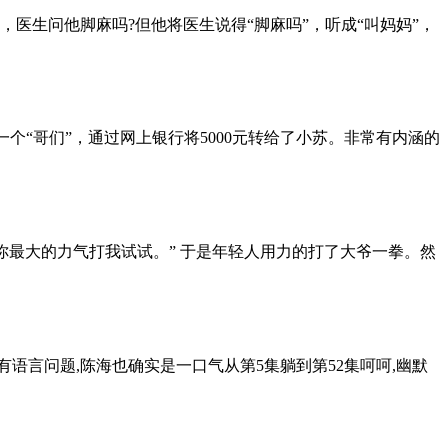
医生问他脚麻吗?但他将医生说得“脚麻吗”，听成“叫妈妈”，
一个“哥们”，通过网上银行将5000元转给了小苏。非常有内涵的
你最大的力气打我试试。” 于是年轻人用力的打了大爷一拳。然
语言问题,陈海也确实是一口气从第5集躺到第52集呵呵,幽默