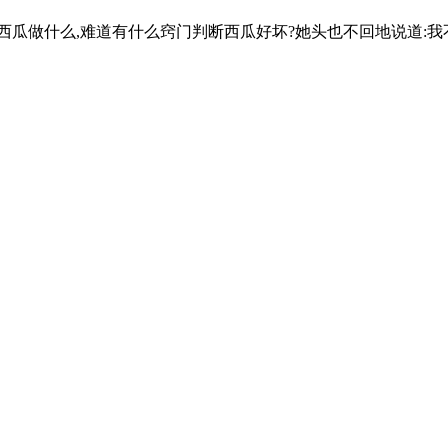
敲西瓜做什么,难道有什么窍门判断西瓜好坏?她头也不回地说道:我