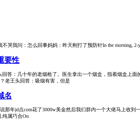
刚打了预防针In the morning, 2-year-old children get
重要性
头回答：几十年的老烟枪了。医生拿出一个烟盒，指着烟盒上面
？老王头回答：吸烟有害，但是
域名
年jd点com花了3000w美金然后我们群内一个大佬马上收到
,纯属巧合On