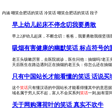
内涵 嘲笑合肥话的笑话 冷笑话 嘲笑合肥话的笑话 段子
早上幼儿起床不停念叨我要勇敢
早上2岁幼儿起床，不断念叨：爸爸，我要勇敢我很坚强我不哭我问：怎么回事妈妈：昨天
吸烟有害健康的幽默笑话 标点符号的
老王头咳嗽厉害，去医院就诊，医生问他：抽烟吗?老王
天后医生在路边遇到正在抽烟的老王头：你怎么还在抽烟
只有中国站长才能看懂的笑话 话说买
这个
笑话
只有懂汉语的中国站长才能看得懂其中的意思据说那
域名属于穷人买不起，富人不会买系列
笑话
一则,如有雷同
关于网购薄荷叶的笑话 真实不吹牛