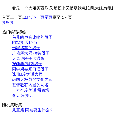
看见一个大姐买西瓜,又是摸来又是敲我急忙问,大姐,你
首页
上一页
1
2
3
4
5
下一页
尾页
跳至
页
笑呀笑
热门笑话标签
鸟儿的声音比喻的段子
幽默笑话150字
形容堵车的段子
广场舞大妈 搞笑段子
大风说段子卡通版
360幽默讽刺段子
同学聚会顺口溜段子
诛仙3冷笑话大师
韩国太极鼓的文化内涵
基督教有内涵的网名
十万个冷笑话 雷轰塔
冬天 冷笑话
随机笑呀笑
儿童篇 阿姨要生什么？