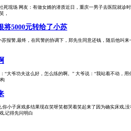
社死现场 网友：有做女婿的潜质近日，重庆一男子去医院就诊时，
笑，
将5000元转给了小苏
的小苏报警,最终，在民警的协调下，郑先生同意还钱，随后他叫来
啊
“大爷功夫这么好，怎么练的啊。” 大爷说：“我站着不动，用
构
来
,你小子床戏多结果现在笑呀笑都哭着笑起来了因为确实床戏,没有
戏,记得先问明白