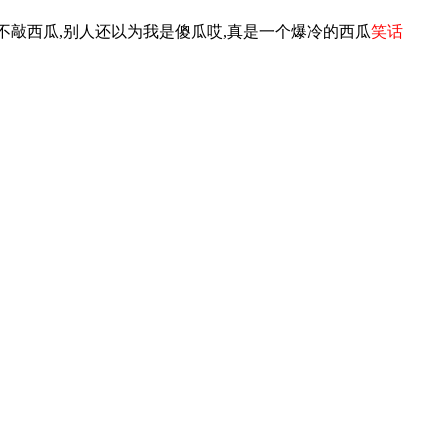
不敲西瓜,别人还以为我是傻瓜哎,真是一个爆冷的西瓜
笑话