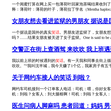
一个闺蜜打算在网上买一包薄荷叶回家泡茶喝结果收到了
释：薄荷叶：薄荷的叶子，薄荷拉丁学名（Mentha haplocaly
女朋友想去看进监狱的男朋友 据说是
一个据说是国外的真实
笑话
。男朋友进监狱了，女朋友想
吗？……结果女朋友被关进了女子监狱。One is said to be a 
交警正在街上查酒驾 来吹吹 我上班
我以前上班的时候遇到的
笑话
。有一天我和同事去街上循
吹吹。”“我叫沈半城，我今天赚了1个亿，我家房子有五千
关于网约车接人的笑话 到啦？
网约车司机接到一个订单客人电话：司机：喂，你好女客
机：到啦？女客人：到大腿根啊！司机：到啦？女客人：
医生问病人脚麻吗 患者回道：妈妈 