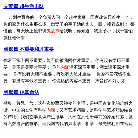
夫妻篇 超生游击队
计划生育办的一个负责人问一个超生家庭，国家政策只准生一个，
你们家为什么生那么多。做妻子的望了她的丈夫一眼，接着说到：“都
怪他，每天晚上他都讲
鬼故事
给我听，你知道，我胆子小，我一害怕
就往他怀靠，
幽默篇 不重要和才重要
你常不常上网不重要，能不能被我网住才重要； 你有没有学历不重
要，是不是美丽才重要； 你的
内涵
深不深不重要，酒窝深不深才重
要； 你有没有大脑不重要，有没有大波才重要； 你爱不爱花钱不重
要，有没有本钱才重要； 你说话的内容不重要，声音好不好听才
幽默篇 IP算命法
勘舆、符咒、气，这些玄妙而又神秘的名词，是中国古文化的难解之
谜。中国的玄学有科学
内涵
，又有艺术精髓，是科学与艺术巧妙结合
的产物。我们玄学意识产生很早，大约在六七千年前的原始村落，就
有六数洛合的雏形。而我国古代的风水学、相学，最先被利用在宫廷