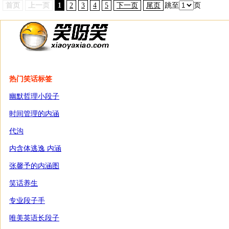
首页
上一页
1
2
3
4
5
下一页
尾页
跳至
页
热门笑话标签
幽默哲理小段子
时间管理的内涵
代沟
内含体逃逸 内涵
张馨予的内涵图
笑话养生
专业段子手
唯美英语长段子