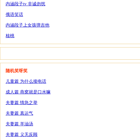
内涵段子tv 非诚勿扰
俄语笑话
内涵段子上女孩弹吉他
核桃
随机笑呀笑
儿童篇 为什么接电话
成人篇 燕窝就是口水嘛
夫妻篇 情急之举
夫妻篇 真运气
夫妻篇 羊油汤
夫妻篇 义无反顾