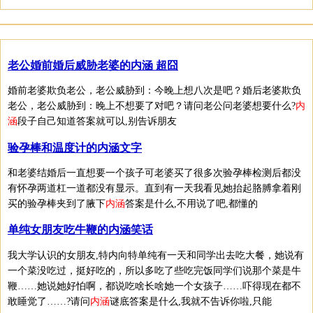
老公婚前婚后威胁老婆的内涵 超囧
婚前老婆欺负老公，老公威胁到：今晚上想八次是吧？婚后老婆欺负
老公，老公威胁到：晚上不想要了对吧？请问老公问老婆想要什么?
内
涵
段子自己知道答案就可以,别告诉朋友
验孕棒和温度计的内涵文字
和老婆结婚后一直想要一个孩子可老婆买了很多次验孕棒检测后都没
有怀孕两道杠一道都没有显示。直到有一天我看见她抬起胳膊拿着刚
买的验孕棒夹到了腋下
内涵
答案是什么,不用说了吧,都懂的
单纯女朋友吃牛鞭的内涵笑话
我大学认识的女朋友,特内向特单纯有一天和同学出去吃大餐，她说有
一个菜没吃过，挺好吃的，所以多吃了些吃完饭同学们说那个菜是牛
鞭……她说她好怕啊，都说吃啥长啥她一个女孩子……吓得现在都不
敢睡觉了……?请问
内涵
谜底答案是什么,我就不告诉你啦,只能