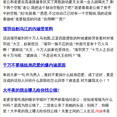
老公和老婆在高速路服务区买了两瓶脉动夏天太渴一会儿就喝光了,剩
下两个空瓶"老公,我把这个脉动空瓶扔了吧?"老婆看着老公摇了摇手
中的空瓶."别!先留着.""恩恩,不过你自己已经有一个空瓶啦,我的还留
着做啥"老婆疑惑的问道."你用啊!""恩?"
项羽自刎乌江的内涵苦笑料
话说项羽被刘邦十万人马包围,正是四面楚歌的时候虞姬哭丧着对对项
羽说:“大王，奴家想活…”项羽一脸不忍的说:“外面可是有十万人马
啊！”虞姬说:“大王，十万人奴家也受得住。”项羽哭了:“十万人之后还
有十万马呢…”虞姬说：“不是还有大王你吗？”项
千万不要搞姐弟恋爱的爆内涵原因
奉劝大家一句,作为男人，最好不要搞什么姐弟恋爱。成了还好，要是
没成的话别人问你什么原因你怎么回答？难道是:对方嫌我太小！？
大半夜的我去哪儿给你找公猫?
老婆穿着性感的睡衣学猫叫了两声娇羞地问老公：你知道母猫为什么
叫吗？是因为想公猫了。二货老公亲了亲她的头说：别闹了，快睡
觉！大半夜的我上哪儿给你找公猫！夫妻之间的二人生活,
内涵
丰富