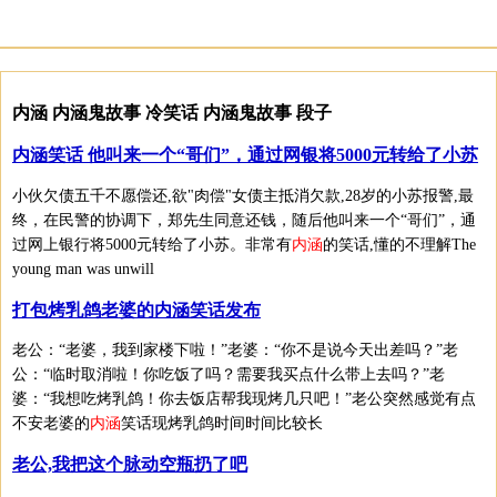
内涵 内涵鬼故事 冷笑话 内涵鬼故事 段子
内涵笑话 他叫来一个“哥们”，通过网银将5000元转给了小苏
小伙欠债五千不愿偿还,欲"肉偿"女债主抵消欠款,28岁的小苏报警,最
终，在民警的协调下，郑先生同意还钱，随后他叫来一个“哥们”，通
过网上银行将5000元转给了小苏。非常有
内涵
的笑话,懂的不理解The
young man was unwill
打包烤乳鸽老婆的内涵笑话发布
老公：“老婆，我到家楼下啦！”老婆：“你不是说今天出差吗？”老
公：“临时取消啦！你吃饭了吗？需要我买点什么带上去吗？”老
婆：“我想吃烤乳鸽！你去饭店帮我现烤几只吧！”老公突然感觉有点
不安老婆的
内涵
笑话现烤乳鸽时间时间比较长
老公,我把这个脉动空瓶扔了吧