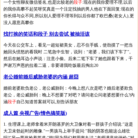
一个女性聊友微信签名,也是比较老的
段子
:现在的我你爱理不理,以后
的我你高攀不起笑呀笑真是一个注定找抽的男人他在下面回复:现在的
你长得与众不同,所以别人爱理不理等到以后你都了欧巴桑(老女人),更
没人愿意高攀你
找打挨的笑话和段子 别去尝试 被抽活该
今天在公交车上，看见一超短裙美女，忍不住手贱，使劲摸了一把当
她回头愤怒的看我时 二笔急中生智，说到：“老婆，我们该下车了”。
然后在她耳边小声说：注意小偷。后来二笔下车了她也跟着下来，千
声谢万声恩的拉着二逼，非要请我吃饭最后掏出20
老公婚前婚后威胁老婆的内涵 超囧
婚前老婆欺负老公，老公威胁到：今晚上想八次是吧？婚后老婆欺负
老公，老公威胁到：晚上不想要了对吧？请问老公问老婆想要什么?内
涵
段子
自己知道答案就可以,别告诉朋友
成人篇 央视广告(情色搞笑版)
1. 生理课上,老师拿着米开朗基罗的大卫像对着一群孩子介绍说:"这是
大卫未勃起时的雕像."一男孩马上举手提问:"我的阴茎也能这么雄壮
吗?"另一男孩抢着答道:"能!因为我们都用睾丸洁."老师满意的评价:"对