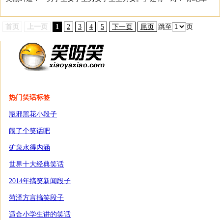
首页
上一页
1
2
3
4
5
下一页
尾页
跳至
页
热门笑话标签
瓶邪黑花小段子
闹了个笑话吧
矿泉水得内涵
世界十大经典笑话
2014年搞笑新闻段子
菏泽方言搞笑段子
适合小学生讲的笑话