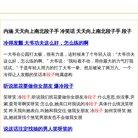
内涵 天天向上南北段子手 冷笑话 天天向上南北段子手 段子
冷得发颤 大爷功夫这么好，怎么练的啊
一大爷在公园打太极，很有力道，这时候来了个年轻人说：“大爷功夫
这么好，怎么练的啊。” 大爷说：“我站着不动，用你最大的力气打我
试试。” 于是年轻人用力的打了大爷一拳。然后被讹了两万六。一个
冷得让人发颤的笑话本
段子
纯属虚构
听说班花要做你女朋友 爆冷段子
笑呀笑:冷
段子
,听说我们班花要做你女朋友冷
段子
:什么意思,你没事,开
涮,耍哥哥啊笑呀笑:怎么会,她亲口对我说的冷
段子
:具体什么情况笑呀
笑:昨天我向她表白,叫她和我交往,做我女朋友.冷
段子
:如何笑呀笑:她
说,她就算找个煞笔男朋友也不会做我女朋
说这话注定找抽的男人笑呀笑的