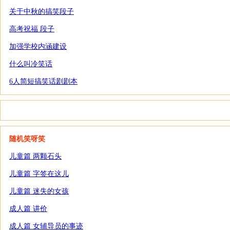
关于中秋的搞笑段子
高考祝福 段子
加强学校内涵建设
什么叫冷笑话
6人简短搞笑话剧剧本
随机笑呀笑
儿童篇 两颗石头
儿童篇 字签在这儿
儿童篇 迷失的女孩
成人篇 讲价
成人篇 女辅导员的事迹