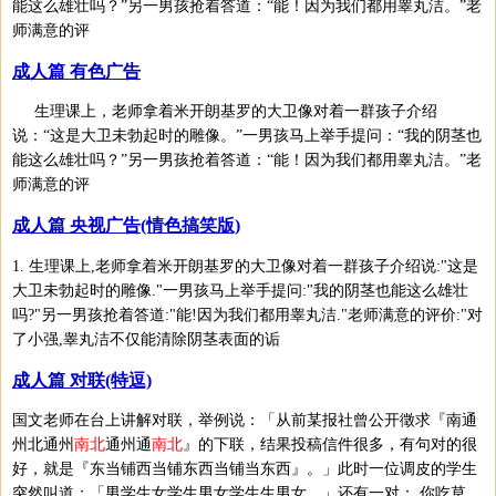
能这么雄壮吗？”另一男孩抢着答道：“能！因为我们都用睾丸洁。”老
师满意的评
成人篇 有色广告
生理课上，老师拿着米开朗基罗的大卫像对着一群孩子介绍
说：“这是大卫未勃起时的雕像。”一男孩马上举手提问：“我的阴茎也
能这么雄壮吗？”另一男孩抢着答道：“能！因为我们都用睾丸洁。”老
师满意的评
成人篇 央视广告(情色搞笑版)
1. 生理课上,老师拿着米开朗基罗的大卫像对着一群孩子介绍说:"这是
大卫未勃起时的雕像."一男孩马上举手提问:"我的阴茎也能这么雄壮
吗?"另一男孩抢着答道:"能!因为我们都用睾丸洁."老师满意的评价:"对
了小强,睾丸洁不仅能清除阴茎表面的诟
成人篇 对联(特逗)
国文老师在台上讲解对联，举例说：「从前某报社曾公开徵求『南通
州北通州
南北
通州通
南北
』的下联，结果投稿信件很多，有句对的很
好，就是『东当铺西当铺东西当铺当东西』。」此时一位调皮的学生
突然叫道：「男学生女学生男女学生生男女。」还有一对： 你吃草