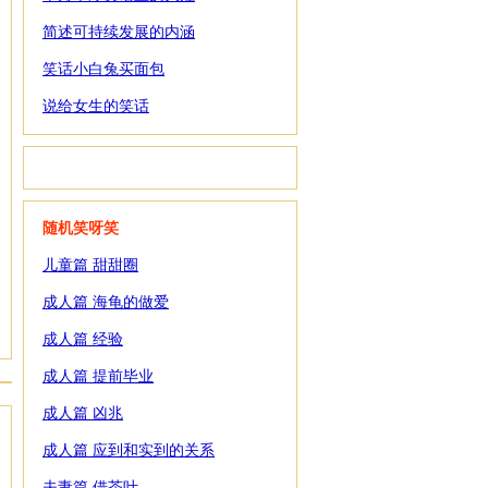
简述可持续发展的内涵
笑话小白兔买面包
说给女生的笑话
随机笑呀笑
儿童篇 甜甜圈
成人篇 海龟的做爱
成人篇 经验
成人篇 提前毕业
成人篇 凶兆
成人篇 应到和实到的关系
夫妻篇 借茶叶