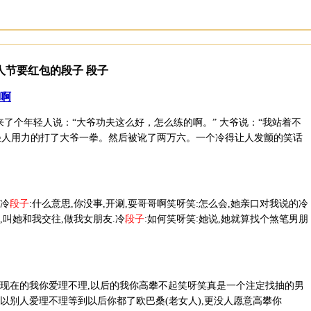
人节要红包的段子 段子
的啊
了个年轻人说：“大爷功夫这么好，怎么练的啊。” 大爷说：“我站着不
轻人用力的打了大爷一拳。然后被讹了两万六。一个冷得让人发颤的笑话
友冷
段子
:什么意思,你没事,开涮,耍哥哥啊笑呀笑:怎么会,她亲口对我说的冷
,叫她和我交往,做我女朋友.冷
段子
:如何笑呀笑:她说,她就算找个煞笔男朋
:现在的我你爱理不理,以后的我你高攀不起笑呀笑真是一个注定找抽的男
所以别人爱理不理等到以后你都了欧巴桑(老女人),更没人愿意高攀你