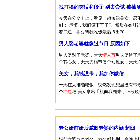
找打挨的笑话和段子 别去尝试 被抽
今天在公交车上，看见一超短裙美女，忍
到：“老婆，我们该下车了”。然后在她
着二逼，非要请我吃饭最后掏出20
男人娶老婆就像过节日 原因如下
男人娶对了老婆，天天
情人节
男人娶错了
个花心女，天天光棍节娶个幼稚女，天天
美女，我钱没带，我加你微信
一天在大排档吃饭，突然发现兜里没有带
个
红包
吧!美女拿出手机向我走来，正欲
老公婚前婚后威胁老婆的内涵 超囧
婚前老婆欺负老公，老公威胁到：今晚上