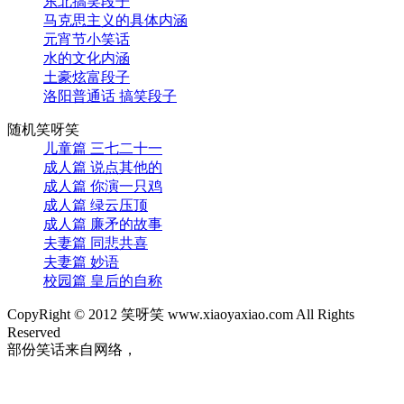
东北搞笑段子
马克思主义的具体内涵
元宵节小笑话
水的文化内涵
土豪炫富段子
洛阳普通话 搞笑段子
随机笑呀笑
儿童篇 三七二十一
成人篇 说点其他的
成人篇 你演一只鸡
成人篇 绿云压顶
成人篇 廉矛的故事
夫妻篇 同悲共喜
夫妻篇 妙语
校园篇 皇后的自称
CopyRight © 2012 笑呀笑 www.xiaoyaxiao.com All Rights
Reserved
部份笑话来自网络，