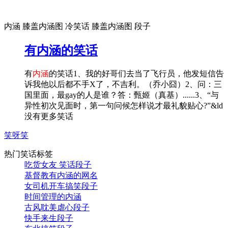
内涵 膝盖内涵图 冷笑话 膝盖内涵图 段子
有内涵的笑话
有
内涵
的笑话1、我的好哥们去当了飞行员，他发短信告
诉我他以后都不手X了，不吉利。（乔小囧）2、问：三
国里面，最gay的人是谁？答：甄姬（真基）......3、“与
异性初次见面时，第一句问候怎样说才最礼貌贴心?”&ld
没有更多笑话
笑呀笑
热门笑话标签
吃货女友 笑话段子
基督教有内涵的网名
女司机开车搞笑段子
时间管理的内涵
古风耽美虐心段子
快手来生段子