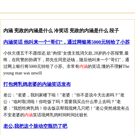
内涵 宪政的内涵是什么 冷笑话 宪政的内涵是什么 段子
内涵笑话 他叫来一个“哥们”，通过网银将5000元转给了小苏
小伙欠债五千不愿偿还,欲"肉偿"女债主抵消欠款,28岁的小苏报警,最
终，在民警的协调下，郑先生同意还钱，随后他叫来一个“哥们”，通
过网上银行将5000元转给了小苏。非常有
内涵
的笑话,懂的不理解The
young man was unwill
打包烤乳鸽老婆的内涵笑话发布
老公：“老婆，我到家楼下啦！”老婆：“你不是说今天出差吗？”老
公：“临时取消啦！你吃饭了吗？需要我买点什么带上去吗？”老
婆：“我想吃烤乳鸽！你去饭店帮我现烤几只吧！”老公突然感觉有点
不安老婆的
内涵
笑话现烤乳鸽时间时间比较长
老公,我把这个脉动空瓶扔了吧