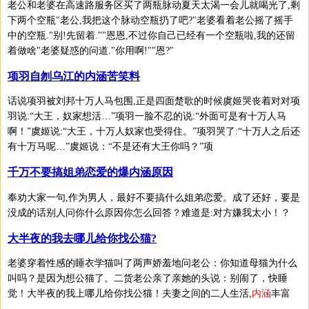
老公和老婆在高速路服务区买了两瓶脉动夏天太渴一会儿就喝光了,剩
下两个空瓶"老公,我把这个脉动空瓶扔了吧?"老婆看着老公摇了摇手
中的空瓶."别!先留着.""恩恩,不过你自己已经有一个空瓶啦,我的还留
着做啥"老婆疑惑的问道."你用啊!""恩?"
项羽自刎乌江的内涵苦笑料
话说项羽被刘邦十万人马包围,正是四面楚歌的时候虞姬哭丧着对对项
羽说:“大王，奴家想活…”项羽一脸不忍的说:“外面可是有十万人马
啊！”虞姬说:“大王，十万人奴家也受得住。”项羽哭了:“十万人之后还
有十万马呢…”虞姬说：“不是还有大王你吗？”项
千万不要搞姐弟恋爱的爆内涵原因
奉劝大家一句,作为男人，最好不要搞什么姐弟恋爱。成了还好，要是
没成的话别人问你什么原因你怎么回答？难道是:对方嫌我太小！？
大半夜的我去哪儿给你找公猫?
老婆穿着性感的睡衣学猫叫了两声娇羞地问老公：你知道母猫为什么
叫吗？是因为想公猫了。二货老公亲了亲她的头说：别闹了，快睡
觉！大半夜的我上哪儿给你找公猫！夫妻之间的二人生活,
内涵
丰富