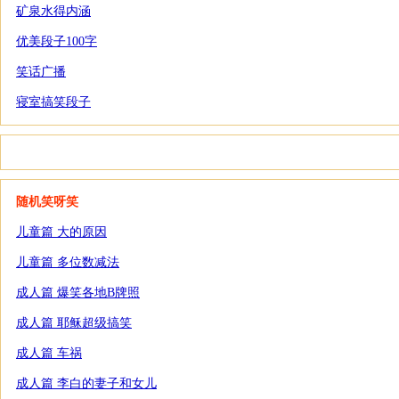
矿泉水得内涵
优美段子100字
笑话广播
寝室搞笑段子
随机笑呀笑
儿童篇 大的原因
儿童篇 多位数减法
成人篇 爆笑各地B牌照
成人篇 耶稣超级搞笑
成人篇 车祸
成人篇 李白的妻子和女儿