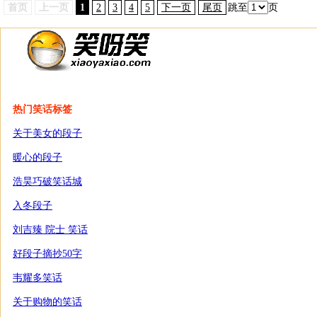
首页
上一页
1
2
3
4
5
下一页
尾页
跳至
页
热门笑话标签
关于美女的段子
暖心的段子
浩昊巧破笑话城
入冬段子
刘吉臻 院士 笑话
好段子摘抄50字
韦耀多笑话
关于购物的笑话