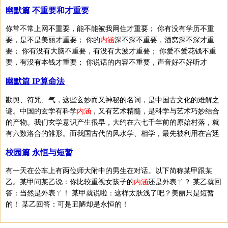
幽默篇 不重要和才重要
你常不常上网不重要，能不能被我网住才重要； 你有没有学历不重
要，是不是美丽才重要； 你的
内涵
深不深不重要，酒窝深不深才重
要； 你有没有大脑不重要，有没有大波才重要； 你爱不爱花钱不重
要，有没有本钱才重要； 你说话的内容不重要，声音好不好听才
幽默篇 IP算命法
勘舆、符咒、气，这些玄妙而又神秘的名词，是中国古文化的难解之
谜。中国的玄学有科学
内涵
，又有艺术精髓，是科学与艺术巧妙结合
的产物。我们玄学意识产生很早，大约在六七千年前的原始村落，就
有六数洛合的雏形。而我国古代的风水学、相学，最先被利用在宫廷
校园篇 永恒与短暂
有一天在公车上有两位师大附中的男生在对话。以下简称某甲跟某
乙。某甲问某乙说：你比较重视女孩子的
内涵
还是外表ㄚ？ 某乙就回
答：当然是外表ㄚ！ 某甲就说啦：这样太肤浅了吧？美丽只是短暂
的！ 某乙回答：可是丑陋却是永恒的！