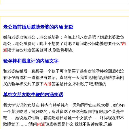
老公婚前婚后威胁老婆的内涵 超囧
婚前老婆欺负老公，老公威胁到：今晚上想八次是吧？婚后老婆欺负
老公，老公威胁到：晚上不想要了对吧？请问老公问老婆想要什么?
内
涵
段子自己知道答案就可以,别告诉朋友
验孕棒和温度计的内涵文字
和老婆结婚后一直想要一个孩子可老婆买了很多次验孕棒检测后都没
有怀孕两道杠一道都没有显示。直到有一天我看见她抬起胳膊拿着刚
买的验孕棒夹到了腋下
内涵
答案是什么,不用说了吧,都懂的
单纯女朋友吃牛鞭的内涵笑话
我大学认识的女朋友,特内向特单纯有一天和同学出去吃大餐，她说有
一个菜没吃过，挺好吃的，所以多吃了些吃完饭同学们说那个菜是牛
鞭……她说她好怕啊，都说吃啥长啥她一个女孩子……吓得现在都不
敢睡觉了……?请问
内涵
谜底答案是什么,我就不告诉你啦,只能