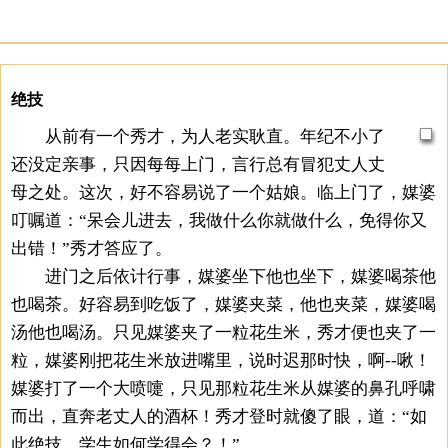
绝技
从前有一个秀才，为人老实耿直。年纪不小了
还没定亲事，只因每每上门，言行总有冒犯丈人丈
母之处。这次，好不容易说了一个姑娘。临上门了，媒婆
叮嘱道：“呆会儿进去，我做什么你就做什么，免得你又
出错！”秀才答应了。
进门之后依计行事，媒婆坐下他也坐下，媒婆喝茶他
也喝茶。好容易到吃饭了，媒婆夹菜，他也夹菜，媒婆喝
汤他也喝汤。只见媒婆夹了一粒花生米，秀才便也夹了一
粒，媒婆刚把花生米放进嘴里，说时迟那时快，啊--啾！
媒婆打了一个大喷嚏，只见那粒花生米从媒婆的鼻孔呼啸
而出，直奔老丈人的酒杯！秀才登时就傻了眼，道：“如
此绝技，学生如何学得会？！”